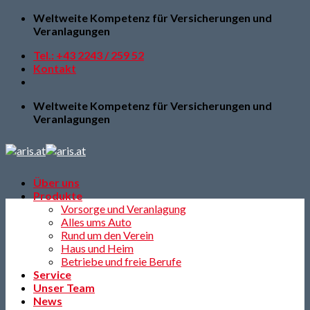
Skip
Weltweite Kompetenz für Versicherungen und
to
Veranlagungen
content
Tel.: +43 2243 / 259 52
Kontakt
Weltweite Kompetenz für Versicherungen und
Veranlagungen
Über uns
Produkte
Vorsorge und Veranlagung
Alles ums Auto
Rund um den Verein
Haus und Heim
Betriebe und freie Berufe
Service
Unser Team
News