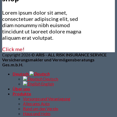
Lorem ipsum dolor sit amet,
consectetuer adipiscing elit, sed
diam nonummy nibh euismod
tincidunt ut laoreet dolore magna
aliquam erat volutpat.
Click me!
Copyright 2026 ©
ARIS - ALL RISK INSURANCE SERVICE
Versicherungsmakler und Vermögensberatungs
Ges.m.b.H.
Deutsch
Deutsch
English
Über uns
Produkte
Vorsorge und Veranlagung
Alles ums Auto
Rund um den Verein
Haus und Heim