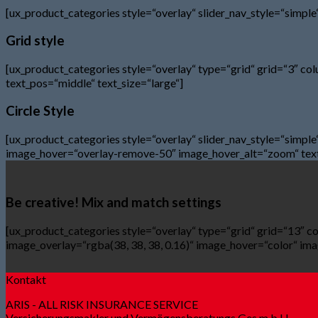
[ux_product_categories style=“overlay“ slider_nav_style=“simpl
Grid style
[ux_product_categories style=“overlay“ type=“grid“ grid=“3″ c
text_pos=“middle“ text_size=“large“]
Circle Style
[ux_product_categories style=“overlay“ slider_nav_style=“simpl
image_hover=“overlay-remove-50″ image_hover_alt=“zoom“ text_
Be creative! Mix and match settings
[ux_product_categories style=“overlay“ type=“grid“ grid=“13″ 
image_overlay=“rgba(38, 38, 38, 0.16)“ image_hover=“color“ im
Kontakt
ARIS - ALL RISK INSURANCE SERVICE
Versicherungsmakler und Vermögensberatungs Ges.m.b.H.