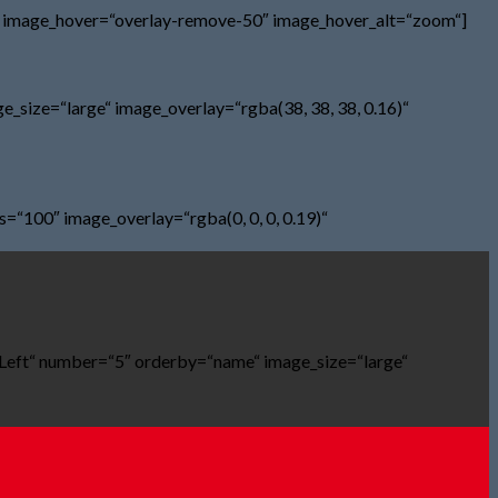
19)“ image_hover=“overlay-remove-50″ image_hover_alt=“zoom“]
_size=“large“ image_overlay=“rgba(38, 38, 38, 0.16)“
s=“100″ image_overlay=“rgba(0, 0, 0, 0.19)“
nLeft“ number=“5″ orderby=“name“ image_size=“large“