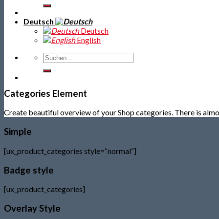
Deutsch
Deutsch
English
Categories Element
Create beautiful overview of your Shop categories. There is almo
Simple
[ux_product_categories style=“normal“]
Badge style
[ux_product_categories]
Overlay Style