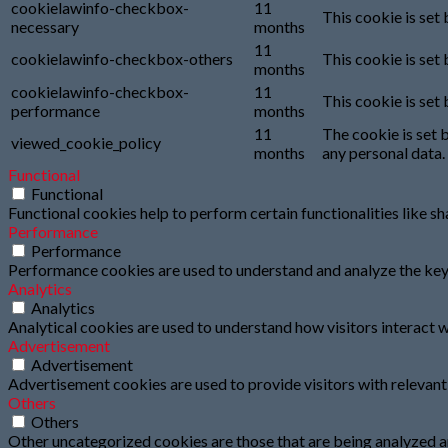
cookielawinfo-checkbox-
11
This cookie is set
necessary
months
11
cookielawinfo-checkbox-others
This cookie is set
months
cookielawinfo-checkbox-
11
This cookie is set
performance
months
11
The cookie is set 
viewed_cookie_policy
months
any personal data.
Functional
Functional
Functional cookies help to perform certain functionalities like s
Performance
Performance
Performance cookies are used to understand and analyze the key p
Analytics
Analytics
Analytical cookies are used to understand how visitors interact w
Advertisement
Advertisement
Advertisement cookies are used to provide visitors with relevan
Others
Others
Other uncategorized cookies are those that are being analyzed an