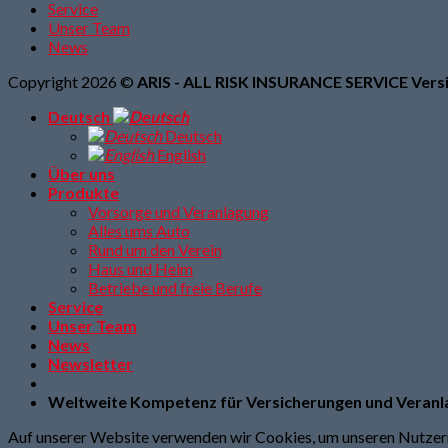
Service
Unser Team
News
Copyright 2026 ©
ARIS - ALL RISK INSURANCE SERVICE Vers
Deutsch
Deutsch
English
Über uns
Produkte
Vorsorge und Veranlagung
Alles ums Auto
Rund um den Verein
Haus und Heim
Betriebe und freie Berufe
Service
Unser Team
News
Newsletter
Weltweite Kompetenz für Versicherungen und Veran
Auf unserer Website verwenden wir Cookies, um unseren Nutzern 