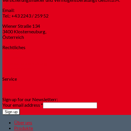
Email:
office@aris.at
Tel.: +43 2243 / 259 52
Wiener Straße 134
3400 Klosterneuburg,
Österreich
Rechtliches
Impressum
Datenschutzerklärung
Informationen
Service
Newsfeed
Sign up for our Newsletterr:
Your email address
*
Sign up
Über uns
Produkte