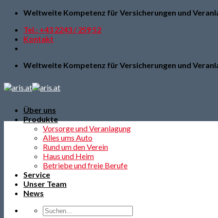
Skip
Weltweite Kompetenz für Versicherungen und Veran
to
Tel.: +43 2243 / 259 52
content
Kontakt
Weltweite Kompetenz für Versicherungen und Veran
Über uns
Produkte
Vorsorge und Veranlagung
Alles ums Auto
Rund um den Verein
Haus und Heim
Betriebe und freie Berufe
Service
Unser Team
News