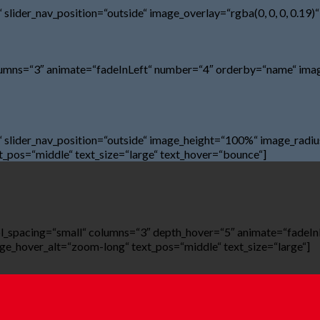
e“ slider_nav_position=“outside“ image_overlay=“rgba(0, 0, 0, 0.
olumns=“3″ animate=“fadeInLeft“ number=“4″ orderby=“name“ image
e“ slider_nav_position=“outside“ image_height=“100%“ image_radiu
pos=“middle“ text_size=“large“ text_hover=“bounce“]
col_spacing=“small“ columns=“3″ depth_hover=“5″ animate=“fadeI
age_hover_alt=“zoom-long“ text_pos=“middle“ text_size=“large“]