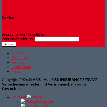
Datenschutzerklärung
Informationen
Service
Newsfeed
Sign up for our Newsletterr:
Your email address
*
Sign up
Über uns
Produkte
Service
Unser Team
News
Copyright 2026 ©
ARIS - ALL RISK INSURANCE SERVICE
Versicherungsmakler und Vermögensberatungs
Ges.m.b.H.
Deutsch
Deutsch
English