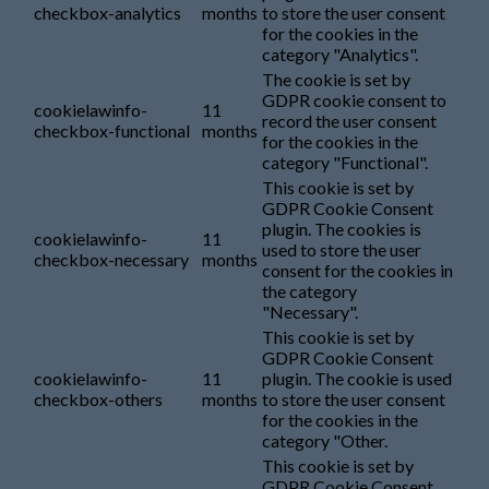
checkbox-analytics
months
to store the user consent
for the cookies in the
category "Analytics".
The cookie is set by
GDPR cookie consent to
cookielawinfo-
11
record the user consent
checkbox-functional
months
for the cookies in the
category "Functional".
This cookie is set by
GDPR Cookie Consent
plugin. The cookies is
cookielawinfo-
11
used to store the user
checkbox-necessary
months
consent for the cookies in
the category
"Necessary".
This cookie is set by
GDPR Cookie Consent
cookielawinfo-
11
plugin. The cookie is used
checkbox-others
months
to store the user consent
for the cookies in the
category "Other.
This cookie is set by
GDPR Cookie Consent