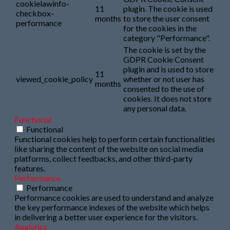
cookielawinfo-
11
plugin. The cookie is used
checkbox-
months
to store the user consent
performance
for the cookies in the
category "Performance".
The cookie is set by the
GDPR Cookie Consent
plugin and is used to store
11
viewed_cookie_policy
whether or not user has
months
consented to the use of
cookies. It does not store
any personal data.
Functional
Functional
Functional cookies help to perform certain functionalities
like sharing the content of the website on social media
platforms, collect feedbacks, and other third-party
features.
Performance
Performance
Performance cookies are used to understand and analyze
the key performance indexes of the website which helps
in delivering a better user experience for the visitors.
Analytics