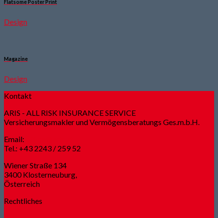
Flatsome Poster Print
Design
Magazine
Design
Kontakt
ARIS - ALL RISK INSURANCE SERVICE
Versicherungsmakler und Vermögensberatungs Ges.m.b.H.
Email:
office@aris.at
Tel.: +43 2243 / 259 52
Wiener Straße 134
3400 Klosterneuburg,
Österreich
Rechtliches
Impressum