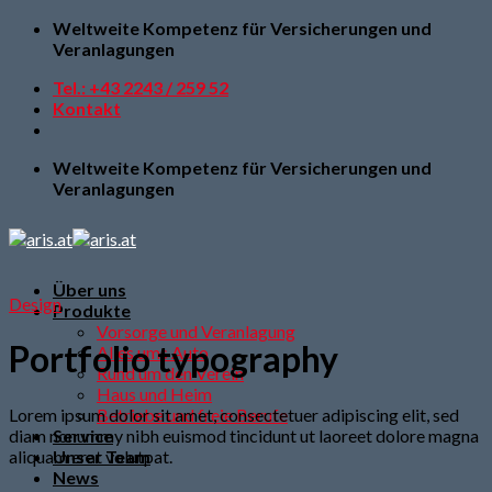
Skip
Weltweite Kompetenz für Versicherungen und
to
Veranlagungen
content
Tel.: +43 2243 / 259 52
Kontakt
Weltweite Kompetenz für Versicherungen und
Veranlagungen
Über uns
Design
Produkte
Vorsorge und Veranlagung
Portfolio typography
Alles ums Auto
Rund um den Verein
Haus und Heim
Lorem ipsum dolor sit amet, consectetuer adipiscing elit, sed
Betriebe und freie Berufe
diam nonummy nibh euismod tincidunt ut laoreet dolore magna
Service
aliquam erat volutpat.
Unser Team
News